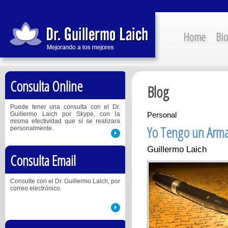
Home
Bio
Consulta Online
Blog
Puede tener una consulta con el Dr.
Guillermo Laich por Skype, con la
Personal
misma efectividad que sí se realizara
Yo Tengo un Arm
personalmente.
Guillermo Laich
Consulta Email
Consulte con el Dr. Guillermo Laich, por
correo electrónico.