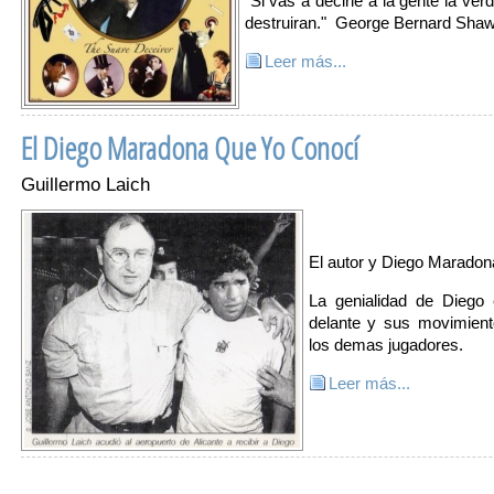
"Si vas a decirle a la gente la ver
destruiran." George Bernard Sha
Leer más...
El Diego Maradona Que Yo Conocí
Guillermo Laich
El autor y Diego Maradon
La genialidad de Diego
delante y sus movimien
los demas jugadores.
Leer más...