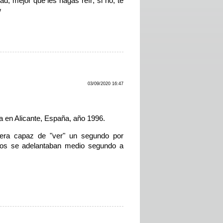
dad, mejor que les hagas reír; si no, te
w
03/09/2020 16:47
a en Alicante, España, año 1996.
 era capaz de "ver" un segundo por
tos se adelantaban medio segundo a