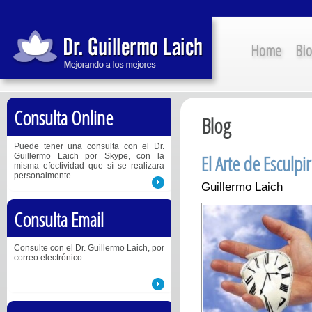
Home
Bio
Consulta Online
Blog
Puede tener una consulta con el Dr.
El Arte de Esculpi
Guillermo Laich por Skype, con la
misma efectividad que sí se realizara
personalmente.
Guillermo Laich
Consulta Email
Consulte con el Dr. Guillermo Laich, por
correo electrónico.