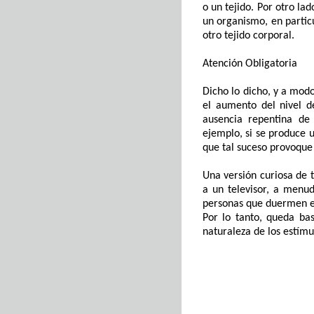
o un tejido
. Por otro lad
un organismo, en partic
otro tejido corporal.
Atención
O
bligatoria
Dicho lo dicho,
y a modo
el aumento del nivel d
ausencia
repentina de
ejemplo, s
i se produce 
que
tal
suceso provo
que
Una versión
curiosa
de
a un televisor, a menu
personas
que duermen en
Por
lo
tanto,
queda
bas
naturaleza de los
estímu