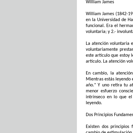
William James
William James (1842-191
en la Universidad de Ha
funcional. Era el herm
voluntaria
; y 2.-
involunt
La atención voluntaria 
voluntariamente
presta
este artículo que estoy 
artículo. La atención vo
En cambio, la atención
Mientras estás leyendo 
año.
" Y
uno
retira tu a
menor esfuerzo conscie
intrínseco en lo que
el
leyendo.
Dos
P
rincipios
F
undamen
Existen
dos principios 
cambio de estimulación.