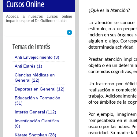
Cursos Online
¿Qué es la
A
tención?
Acceda a nuestros cursos online
impartidos por el Dr. Guillermo Laich
La atención se
conoce 
estímulo
,
o a un pequeñ
inciden en sus órganos r
alguien o algo
.
Corresp
Temas de interés
determinada actividad.
Anti Envejecimiento (3)
Prestar atención i
mplic
objeto o en un
determi
Anti Estrés (1)
contenidos
cognitivos,
e
Ciencias Médicas en
General (22)
Un trastorno por défici
Deportes en General (12)
realización
y compleció
trabajo.
Adicionalmente,
Educación y Formación
otros ámbitos de la cogn
(31)
Interés General (112)
Por ejemplo, imagine
Investigación Cientifica
rompecabeza en el suel
(6)
oscuro
por las nubes
. P
oscuridad. Su madre la 
Kárate Shotokan (28)