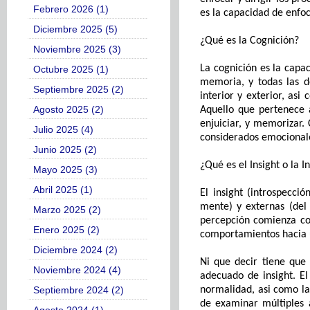
Febrero 2026 (1)
es la capacidad de enfo
Diciembre 2025 (5)
¿Qué es la
C
ognición?
Noviembre 2025 (3)
La cognición es la capac
Octubre 2025 (1)
memoria
,
y todas las d
Septiembre 2025 (2)
interior y exterior,
asi 
Agosto 2025 (2)
Aquello que pertenece 
enjuiciar, y memorizar.
Julio 2025 (4)
considerados emocionales
Junio 2025 (2)
¿Qué es el
I
nsight
o la I
Mayo 2025 (3)
Abril 2025 (1)
El insight
(introspecció
mente) y externas (
d
el
Marzo 2025 (2)
percepción comienza con
Enero 2025 (2)
comportamientos hacia u
Diciembre 2024 (2)
Ni que decir tiene que 
Noviembre 2024 (4)
adecuado de
insight
.
El
Septiembre 2024 (2)
normalidad
, asi como
la
de examinar múltiples 