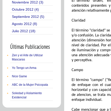
El término "orden
,
"
en
Noviembre 2012 (3)
contenidos presentes 
Octubre 2012 (4)
atención relativamente 
Septiembre 2012 (5)
Claridad
Agosto 2012 (8)
El término "claridad" se 
Julio 2012 (18)
y/o confusión. La clari
atención
(dimensión hor
Últimas Publicaciones
nivel
de claridad. Por e
de iluminación y compr
una atención adecuada
Zen y el Arte de Utilizar
Mascaras
y perceptiva.
Yo Tengo un Arma
Campo
Nice Game
El término "campo"
(“f
ABC de la Mujer Psicopata
de enfoque con el
cua
horizontal
y
con capaci
Soledad y Aislamiento
de atencion
, se trata m
Existencial
enfoque individual.
Cabe mencionar que a
l