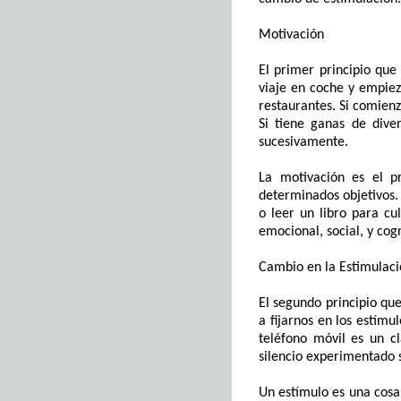
Motivación
El primer principio que 
viaje en coche y empie
restaurantes. Si
comien
Si tiene ganas de diver
sucesivamente.
La motivación es el pr
determinados
objetivos.
o leer un libro para
cu
emocional, social
,
y cogn
Cambio
en la
E
stimulac
El segundo principio que
a
fija
rn
os en los estímu
teléfono móvil es un c
silencio
experimentado 
Un estímulo es una cosa