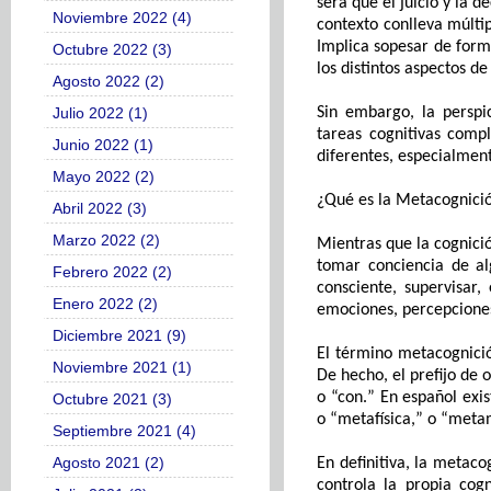
será que el juicio
y la de
Noviembre 2022 (4)
contexto
conlleva múltip
Implica
sopesar de form
Octubre 2022 (3)
los distintos aspectos de
Agosto 2022 (2)
Julio 2022 (1)
Sin embargo, la perspi
tareas cognitivas compl
Junio 2022 (1)
diferentes, especialment
Mayo 2022 (2)
¿Qué es la
M
etacognici
Abril 2022 (3)
Marzo 2022 (2)
Mientras que la cognici
tomar conciencia de al
Febrero 2022 (2)
consciente, supervisar,
Enero 2022 (2)
emociones,
percepcione
Diciembre 2021 (9)
El término metacognició
Noviembre 2021 (1)
De hecho, el
prefijo de 
o “con
.
” En español exi
Octubre 2021 (3)
o
“metafísica
,
” o “meta
Septiembre 2021 (4)
Agosto 2021 (2)
En definitiva, la metac
controla la propia cogn