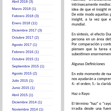
Abril 2018 (3)
intrínsecamente mediocr
Marzo 2018 (1)
idea de que
el insight
me
D
e
este
modo
aquellas
p
Febrero 2018 (3)
insight
,
a la vez que
Enero 2018 (11)
mundial.
Diciembre 2017 (3)
En síntesis, el efecto 
Octubre 2017 (2)
persona en un área det
Por comparación y cont
Agosto 2017 (1)
piensen que la tarea 
Febrero 2016 (1)
subestim
en
enormemen
Octubre 2015 (1)
Algunas
D
efiniciones
Septiembre 2015 (1)
Agosto 2015 (2)
En este momento de nues
nos ayudarán a comprend
Julio 2015 (1)
4.-
el
orden; 5.-
la
clarid
Junio 2015 (1)
Haz o Rayo
Abril 2015 (1)
Diciembre 2014 (1)
El término "haz"
o “ray
irradia desde una fue
Noviembre 2014 (1)