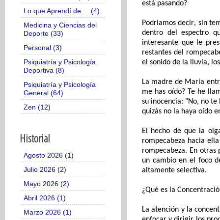
está pasando?
Lo que Aprendí de ... (4)
Pod
ria
mos decir
,
sin te
Medicina y Ciencias del
dentro del espectro
q
Deporte (33)
interesante que le pre
Personal (3)
restantes del rompecab
Psiquiatría y Psicología
el sonido de la lluvia, l
Deportiva (8)
La
madre
de María
ent
Psiquiatría y Psicología
me has oído? Te he ll
General (64)
su
inocencia: "No, no te
Zen (12)
quizás
no la haya oído e
El hecho de que la oig
Historial
rompecabeza
hacia
ell
rompecabeza
. En otras
Agosto 2026 (1)
un cambio en el foco d
Julio 2026 (2)
altamente selectiva.
Mayo 2026 (2)
¿Qué es la
C
oncentració
Abril 2026 (1)
La atención y la concen
Marzo 2026 (1)
enfocar y dirigir los pr