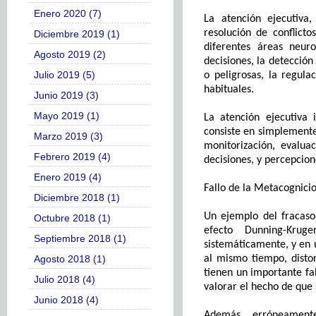
Enero 2020 (7)
La atención ejecutiva
resolución de conflictos
Diciembre 2019 (1)
diferentes áreas neuro
Agosto 2019 (2)
decisiones, la detección
Julio 2019 (5)
o peligrosas, la regula
habituales.
Junio 2019 (3)
Mayo 2019 (1)
La atención ejecutiva 
consiste en
simplemente 
Marzo 2019 (3)
monitorización, evaluac
Febrero 2019 (4)
decisiones
,
y percepcion
Enero 2019 (4)
Fallo de la Metacognicio
Diciembre 2018 (1)
Un ejemplo de
l
fracaso
Octubre 2018 (1)
efecto Dunning-Krug
Septiembre 2018 (1)
sistemáticamente,
y
en 
Agosto 2018 (1)
al mismo tiempo,
disto
tienen un importante fa
Julio 2018 (4)
valorar el hecho de
que 
Junio 2018 (4)
Además,
erróneamen