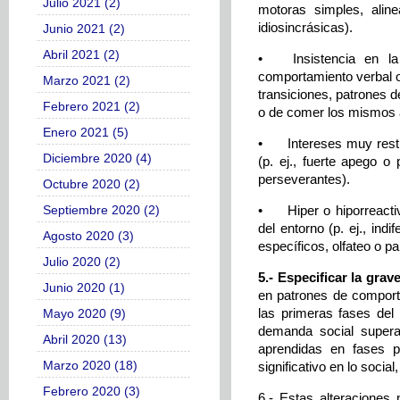
Julio 2021 (2)
motoras simples, aline
idiosincrásicas).
Junio 2021 (2)
Abril 2021 (2)
•
Insistencia en l
comportamiento verbal o 
Marzo 2021 (2)
transiciones, patrones 
Febrero 2021 (2)
o de comer los mismos a
Enero 2021 (5)
•
Intereses muy rest
Diciembre 2020 (4)
(p. ej., fuerte apego o
perseverantes).
Octubre 2020 (2)
•
Hiper o hiporreacti
Septiembre 2020 (2)
del entorno (p. ej., ind
Agosto 2020 (3)
específicos, olfateo o p
Julio 2020 (2)
5.- Especificar la gra
Junio 2020 (1)
en patrones de comporta
las primeras fases del
Mayo 2020 (9)
demanda social supera
Abril 2020 (13)
aprendidas en fases po
Marzo 2020 (18)
significativo en lo socia
Febrero 2020 (3)
6.- Estas alteraciones 