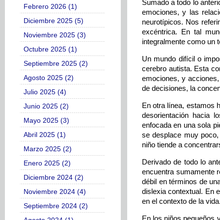
Sumado a todo lo anterio
Febrero 2026 (1)
emociones, y las relaci
Diciembre 2025 (5)
neurotípicos. Nos refe
excéntrica. En tal mun
Noviembre 2025 (3)
integralmente como un to
Octubre 2025 (1)
Un mundo difícil o impos
Septiembre 2025 (2)
cerebro autista. Esta c
Agosto 2025 (2)
emociones, y acciones, l
de decisiones, la concen
Julio 2025 (4)
En otra línea, estamos 
Junio 2025 (2)
desorientación hacia l
Mayo 2025 (3)
enfocada en una sola pie
se desplace muy poco, a
Abril 2025 (1)
niño tiende a concentra
Marzo 2025 (2)
Derivado de todo lo ant
Enero 2025 (2)
encuentra sumamente red
Diciembre 2024 (2)
débil en términos de un
dislexia contextual. En e
Noviembre 2024 (4)
en el contexto de la vida
Septiembre 2024 (2)
En los niños pequeños 