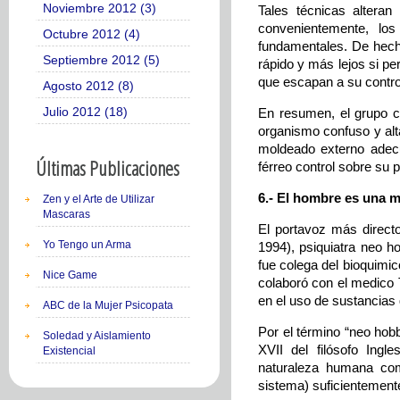
Noviembre 2012 (3)
Tales técnicas altera
convenientemente, lo
Octubre 2012 (4)
fundamentales. De hech
Septiembre 2012 (5)
rápido y más lejos si pe
que escapan a su contro
Agosto 2012 (8)
Julio 2012 (18)
En resumen, el grupo c
organismo confuso y alt
moldeado externo adecua
Últimas Publicaciones
férreo control sobre su
6.- El hombre es una m
Zen y el Arte de Utilizar
Mascaras
El portavoz más direct
Yo Tengo un Arma
1994), psiquiatra neo h
fue colega del bioquimi
Nice Game
colaboró con el medico 
en el uso de sustancias 
ABC de la Mujer Psicopata
Por el término “neo hob
Soledad y Aislamiento
XVII del filósofo Ing
Existencial
naturaleza humana com
sistema) suficientement